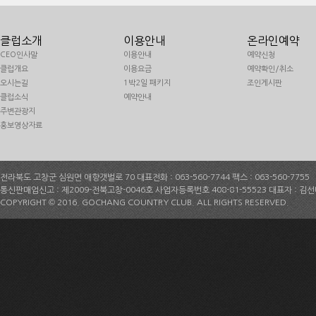
클럽소개
이용안내
온라인예약
CEO인사말
이용안내
예약신청
클럽개요
이용요금
예약확인/취소
오시는길
1박2일 패키지
조인게시판
클럽소식
예약안내
주변관광지
홍보영상자료
전라북도 고창군 심원면 애향갯벌로 70 대표전화 : 063-560-7744 팩스 : 063-560-7755
통신판매업신고 : 제2009-전북고창-0046호 사업자등록번호 408-81-55523 대표자 : 김
COPYRIGHT © 2016. GOCHANG COUNTRY CLUB. ALL RIGHTS RESERVED.