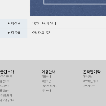
▲ 이전글
10월 그린피 안내
▼ 다음글
9월 대회 공지
클럽소개
이용안내
온라인예약
CEO인사말
이용안내
예약신청
클럽개요
이용요금
예약확인/취소
오시는길
1박2일 패키지
조인게시판
클럽소식
예약안내
주변관광지
홍보영상자료